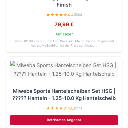
Finish
★★★★☆
4.4
(596)
79,99 €
Auf Lager
Stand: 02.08.2026, 08:58 Uhr
. Preis inkl. MwSt., kann sich geändert
haben. Maßgeblich ist der Preis auf Amazon.
Miweba Sports Hantelscheiben Set HSG |
????? Hanteln - 1.25-10.0 Kg Hantelscheib
★★★★☆
4.6
(214)
Befristetes Angebot