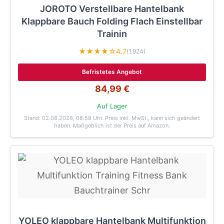
JOROTO Verstellbare Hantelbank
Klappbare Bauch Folding Flach Einstellbar
Trainin
★★★★☆
4.7
(1.924)
Befristetes Angebot
84,99 €
Auf Lager
Stand: 02.08.2026, 08:58 Uhr
. Preis inkl. MwSt., kann sich geändert
haben. Maßgeblich ist der Preis auf Amazon.
YOLEO klappbare Hantelbank Multifunktion