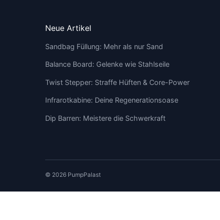
Neue Artikel
Sandbag Füllung: Mehr als nur Sand
Balance Board: Gelenke wie Stahlseile
Twist Stepper: Straffe Hüften & Core-Power
Infrarotkabine: Deine Regenerationsoase
Dip Barren: Meistere die Schwerkraft
© 2026 PumpPalast