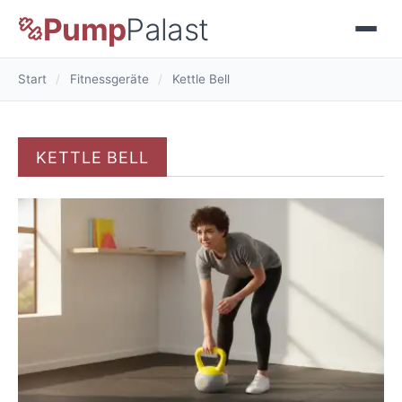
Pump
Palast
Start
/
Fitnessgeräte
/
Kettle Bell
KETTLE BELL