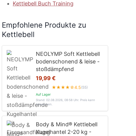
Kettlebell Buch Training
Empfohlene Produkte zu
Kettlebell
NEOLYMP Soft Kettlebell
bodenschonend & leise -
stoßdämpfend
19,99 €
★★★★☆
4.5
(55)
Auf Lager
Stand: 02.08.2026, 08:58 Uhr
. Preis kann
abweichen.
Body & Mind® Kettlebell
Kugelhantel 2-20 kg -