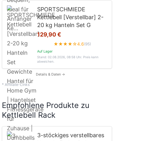
SPORTSCHMIEDE
Kettlebell [Verstellbar] 2-
20 kg Hanteln Set G
129,90 €
★★★★☆
4.6
(95)
Auf Lager
Stand: 02.08.2026, 08:58 Uhr
. Preis kann
abweichen.
Details & Daten →
* Affiliate-Links
Empfohlene Produkte zu
Kettlebell Rack
3-stöckiges verstellbares