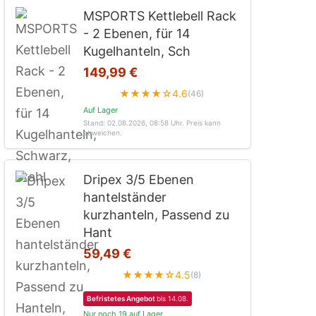
MSPORTS Kettlebell Rack
- 2 Ebenen, für 14
Kugelhanteln, Sch
149,99 €
★★★★☆
4.6
(46)
Auf Lager
Stand: 02.08.2026, 08:58 Uhr
. Preis kann
abweichen.
Dripex 3/5 Ebenen
hantelständer
kurzhanteln, Passend zu
Hant
59,49 €
★★★★☆
4.5
(8)
Befristetes Angebot
bis 14.08.
Nur noch 19 auf Lager