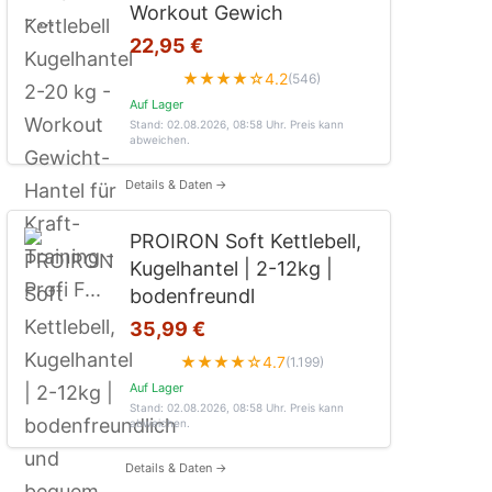
Workout Gewich
22,95 €
★★★★☆
4.2
(546)
Auf Lager
Stand: 02.08.2026, 08:58 Uhr
. Preis kann
abweichen.
Details & Daten →
PROIRON Soft Kettlebell,
Kugelhantel | 2-12kg |
bodenfreundl
35,99 €
★★★★☆
4.7
(1.199)
Auf Lager
Stand: 02.08.2026, 08:58 Uhr
. Preis kann
abweichen.
Details & Daten →