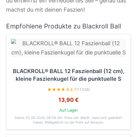
du entwirrst ein verheddertes Seil – genau das
machst du mit deinen Faszien!
Empfohlene Produkte zu Blackroll Ball
BLACKROLL® BALL 12 Faszienball (12 cm),
kleine Faszienkugel für die punktuelle S
★★★★☆
4.7
(11.058)
13,90 €
Auf Lager
Stand: 02.08.2026, 08:58 Uhr
. Preis inkl. MwSt., kann sich geändert
haben. Maßgeblich ist der Preis auf Amazon.