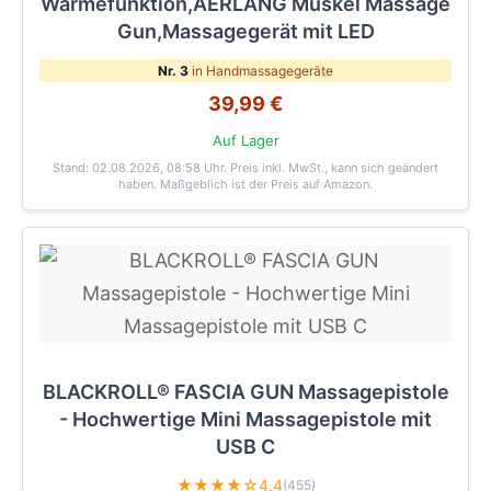
Wärmefunktion,AERLANG Muskel Massage
Gun,Massagegerät mit LED
Nr. 3
in Handmassagegeräte
39,99 €
Auf Lager
Stand: 02.08.2026, 08:58 Uhr
. Preis inkl. MwSt., kann sich geändert
haben. Maßgeblich ist der Preis auf Amazon.
BLACKROLL® FASCIA GUN Massagepistole
- Hochwertige Mini Massagepistole mit
USB C
★★★★☆
4.4
(455)