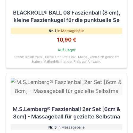
BLACKROLL® BALL 08 Faszienball (8 cm),
kleine Faszienkugel für die punktuelle Se
Nr. 1
in Massagebälle
10,90 €
Auf Lager
Stand: 02.08.2026, 08:58 Uhr
. Preis inkl. MwSt., kann sich geändert
haben. Maßgeblich ist der Preis auf Amazon.
M.S.Lemberg® Faszienball 2er Set [6cm &
8cm] - Massageball für gezielte Selbstma
Nr. 5
in Massagebälle