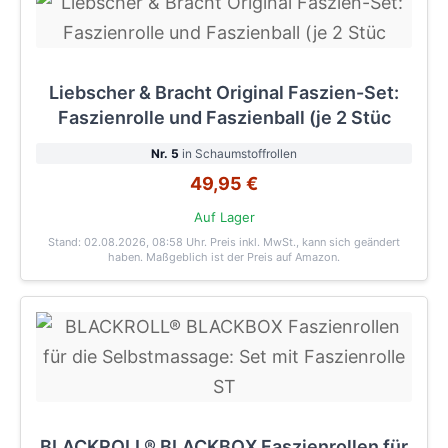
Liebscher & Bracht Original Faszien-Set:
Faszienrolle und Faszienball (je 2 Stüc
Nr. 5
in Schaumstoffrollen
49,95 €
Auf Lager
Stand: 02.08.2026, 08:58 Uhr
. Preis inkl. MwSt., kann sich geändert
haben. Maßgeblich ist der Preis auf Amazon.
BLACKROLL® BLACKBOX Faszienrollen für