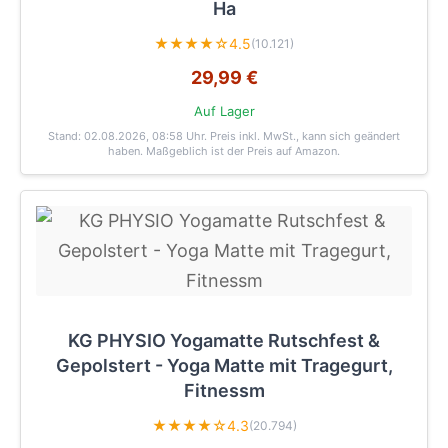
Ha
★★★★☆
4.5
(10.121)
29,99 €
Auf Lager
Stand: 02.08.2026, 08:58 Uhr
. Preis inkl. MwSt., kann sich geändert
haben. Maßgeblich ist der Preis auf Amazon.
KG PHYSIO Yogamatte Rutschfest &
Gepolstert - Yoga Matte mit Tragegurt,
Fitnessm
★★★★☆
4.3
(20.794)