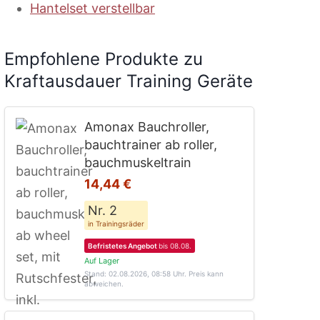
Hantelset verstellbar
Empfohlene Produkte zu
Kraftausdauer Training Geräte
Amonax Bauchroller,
bauchtrainer ab roller,
bauchmuskeltrain
14,44 €
Nr. 2
in Trainingsräder
Befristetes Angebot
bis 08.08.
Auf Lager
Stand: 02.08.2026, 08:58 Uhr
. Preis kann
abweichen.