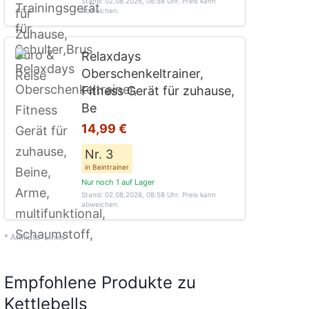
Stand: 02.08.2026, 08:58 Uhr
. Preis kann
abweichen.
Relaxdays
Oberschenkeltrainer,
Fitness Gerät für zuhause,
Be
14,99 €
Nr. 3
in Beintrainer
Nur noch 1 auf Lager
Stand: 02.08.2026, 08:58 Uhr
. Preis kann
abweichen.
* Affiliate-Links
Empfohlene Produkte zu
Kettlebells