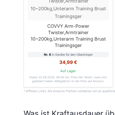
COVVY Arm-Power
Twister,Armtrainer
10~200kg,Unterarm Training Brust
Trainingsger
Nr. 6
in Geräte für den Oberkörper
34,99 €
Auf Lager
Stand: 02.08.2026, 08:58 Uhr
. Preis inkl. MwSt., kann sich
geändert haben. Maßgeblich ist der Preis auf Amazon.
* Affiliate-Links. Als Amazon-Partner verdienen wir an qualifizi
Was ist Kraftausdauer ü