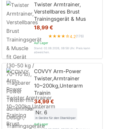
Twister Armtrainer,
Verstellbares Brust
Trainingsgerät & Mus
18,99 €
★★★★☆
4.2
(176)
Auf Lager
Stand: 02.08.2026, 08:58 Uhr
. Preis kann
abweichen.
COVVY Arm-Power
Twister,Armtrainer
10~200kg,Unterarm
Trainin
34,99 €
Nr. 6
in Geräte für den Oberkörper
Auf Lager