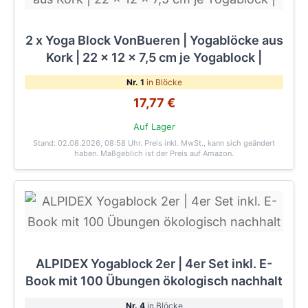
2 x Yoga Block VonBueren | Yogablöcke aus
Kork | 22 x 12 x 7,5 cm je Yogablock |
Nr. 1
in Blöcke
17,77 €
Auf Lager
Stand: 02.08.2026, 08:58 Uhr
. Preis inkl. MwSt., kann sich geändert
haben. Maßgeblich ist der Preis auf Amazon.
ALPIDEX Yogablock 2er | 4er Set inkl. E-
Book mit 100 Übungen ökologisch nachhalt
Nr. 4
in Blöcke