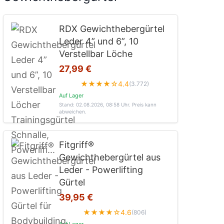
RDX Gewichthebergürtel
Leder 4” und 6”, 10
Verstellbar Löche
27,99 €
★★★★☆
4.4
(3.772)
Auf Lager
Stand: 02.08.2026, 08:58 Uhr
. Preis kann
abweichen.
Fitgriff®
Gewichthebergürtel aus
Leder - Powerlifting
Gürtel
39,95 €
★★★★☆
4.6
(806)
Auf Lager