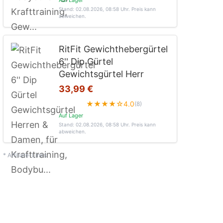
Stand: 02.08.2026, 08:58 Uhr
. Preis kann
abweichen.
RitFit Gewichthebergürtel
6'' Dip Gürtel
Gewichtsgürtel Herr
33,99 €
★★★★☆
4.0
(8)
Auf Lager
Stand: 02.08.2026, 08:58 Uhr
. Preis kann
abweichen.
* Affiliate-Links