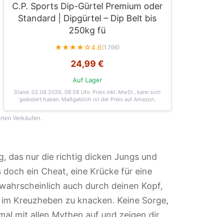
C.P. Sports Dip-Gürtel Premium oder
Standard | Dipgürtel – Dip Belt bis
250kg fü
★★★★☆
4.6
(1.766)
24,99 €
Auf Lager
Stand: 02.08.2026, 08:58 Uhr
. Preis inkl. MwSt., kann sich
geändert haben. Maßgeblich ist der Preis auf Amazon.
erten Verkäufen.
g, das nur die richtig dicken Jungs und
s doch ein Cheat, eine Krücke für eine
wahrscheinlich auch durch deinen Kopf,
g im Kreuzheben zu knacken. Keine Sorge,
al mit allen Mythen auf und zeigen dir,