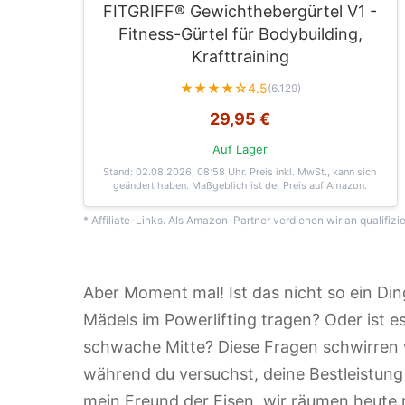
FITGRIFF® Gewichthebergürtel V1 -
Fitness-Gürtel für Bodybuilding,
Krafttraining
★★★★☆
4.5
(6.129)
29,95 €
Auf Lager
Stand: 02.08.2026, 08:58 Uhr
. Preis inkl. MwSt., kann sich
geändert haben. Maßgeblich ist der Preis auf Amazon.
* Affiliate-Links. Als Amazon-Partner verdienen wir an qualifizi
Aber Moment mal! Ist das nicht so ein Din
Mädels im Powerlifting tragen? Oder ist e
schwache Mitte? Diese Fragen schwirren 
während du versuchst, deine Bestleistun
mein Freund der Eisen, wir räumen heute m