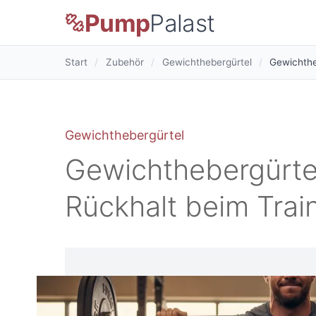
Pump
Palast
Start
/
Zubehör
/
Gewichthebergürtel
/
Gewichthe
Gewichthebergürtel
Gewichthebergürtel
Rückhalt beim Trai