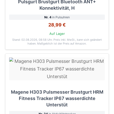
Pulsgurt Brustgurt Bluetooth ANT+
Konnektivität, H
Nr. 4
in Pulsuhren
28,99 €
Auf Lager
Stand: 02.08.2026, 08:58 Uhr
. Preis inkl. MwSt., kann sich geändert
haben. Maßgeblich ist der Preis auf Amazon.
Magene H303 Pulsmesser Brustgurt HRM
Fitness Tracker IP67 wasserdichte
Unterstüt
Nr. 24
in Aktivitätstracker