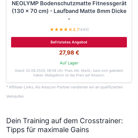
NEOLYMP Bodenschutzmatte Fitnessgerät
(130 x 70 cm) - Laufband Matte 8mm Dicke
-
★★★★☆
4.7
(445)
Befristetes Angebot
27,98 €
Auf Lager
Stand: 02.08.2026, 08:58 Uhr
. Preis inkl. MwSt., kann sich geändert
haben. Maßgeblich ist der Preis auf Amazon.
* Affiliate-Links. Als Amazon-Partner verdienen wir an qualifizierten
Verkäufen.
Dein Training auf dem Crosstrainer:
Tipps für maximale Gains