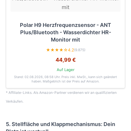
Polar H9 Herzfrequenzsensor - ANT
Plus/Bluetooth - Wasserdichter HR-
Monitor mit
★★★★☆
4.2
(9.875)
44,99 €
Auf Lager
Stand: 02.08.2026, 08:58 Uhr
. Preis inkl. MwSt., kann sich geändert
haben. Maßgeblich ist der Preis auf Amazon.
* Affiliate-Links. Als Amazon-Partner verdienen wir an qualifizierten
Verkäufen.
5. Stellfläche und Klappmechanismus: Dein